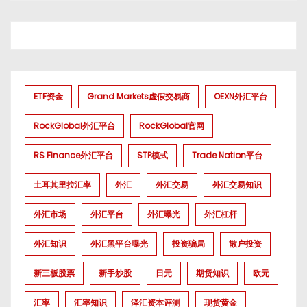
ETF资金
Grand Markets虚假交易商
OEXN外汇平台
RockGlobal外汇平台
RockGlobal官网
RS Finance外汇平台
STP模式
Trade Nation平台
土耳其里拉汇率
外汇
外汇交易
外汇交易知识
外汇市场
外汇平台
外汇曝光
外汇杠杆
外汇知识
外汇黑平台曝光
投资骗局
散户投资
新三板股票
新手炒股
日元
期货知识
欧元
汇率
汇率知识
泽汇资本评测
现货黄金