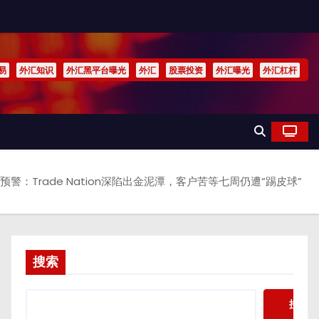
易
外汇知识
外汇黑平台曝光
外汇
股票投资
外汇曝光
外汇杠杆
10预警：Trade Nation深陷出金泥潭，客户苦等七周仍遭“踢皮球”
搜索
搜