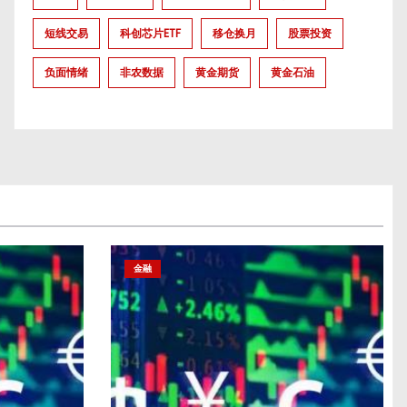
短线交易
科创芯片ETF
移仓换月
股票投资
负面情绪
非农数据
黄金期货
黄金石油
金融