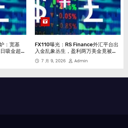
出炉：宽基
FX110曝光：RS Finance外汇平台出
单日吸金超千
入金乱象丛生，盈利两万美金竟被强
行清零
7 月 9, 2026
Admin