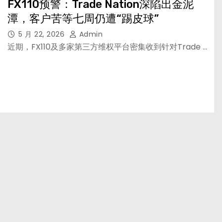
FX110预警：Trade Nation深陷出金泥
潭，客户苦等七周仍遭“踢皮球”
5 月 22, 2026
Admin
近期，FX110及多家第三方维权平台密集收到针对Trade …