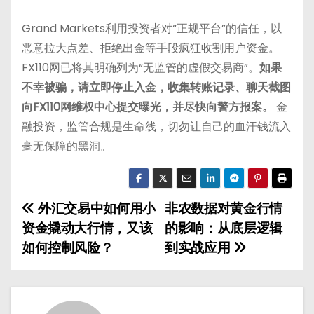
Grand Markets利用投资者对“正规平台”的信任，以
恶意拉大点差、拒绝出金等手段疯狂收割用户资金。
FX110网已将其明确列为“无监管的虚假交易商”。
如果
不幸被骗，请立即停止入金，收集转账记录、聊天截图
向FX110网维权中心提交曝光，并尽快向警方报案。
金
融投资，监管合规是生命线，切勿让自己的血汗钱流入
毫无保障的黑洞。
外汇交易中如何用小
非农数据对黄金行情
文
资金撬动大行情，又该
的影响：从底层逻辑
章
如何控制风险？
到实战应用
导
航