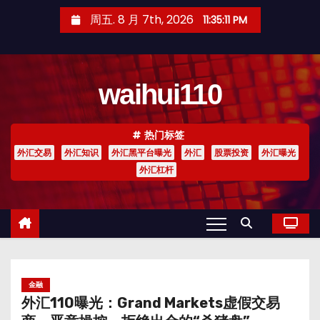
跳
周五. 8 月 7th, 2026
11:35:12 PM
至
内
容
waihui110
热门标签
外汇交易
外汇知识
外汇黑平台曝光
外汇
股票投资
外汇曝光
外汇杠杆
金融
外汇110曝光：Grand Markets虚假交易