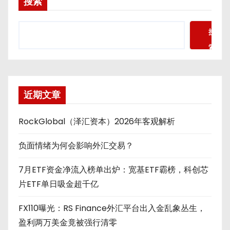
搜索
搜
索
近期文章
RockGlobal（泽汇资本）2026年客观解析
负面情绪为何会影响外汇交易？
7月ETF资金净流入榜单出炉：宽基ETF霸榜，科创芯
片ETF单日吸金超千亿
FX110曝光：RS Finance外汇平台出入金乱象丛生，
盈利两万美金竟被强行清零