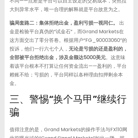
不同——点差是平台可以自主设定的交易成本，突然拉
大到异常水平，唯一合理的解释就是平台故意为之。
骗局套路二：集体拒绝出金，盈利亏损一视同仁。
出
金是检验平台真伪的“试金石”，而Grand Markets在
这方面交出了零分答卷。根据用户“FG_90003060”的
投诉，他们一行六七个人，
无论是亏损的还是盈利的，
全部被平台拒绝出金，涉及金额达5000美元
。这意味
着该平台根本不打算让任何资金流出——盈利的，平台
赖账不给；亏损的，平台同样以各种理由扣押剩余本
金。
三、警惕“换个马甲”继续行
骗
值得注意的是，Grand Markets的操作手法与FX110网