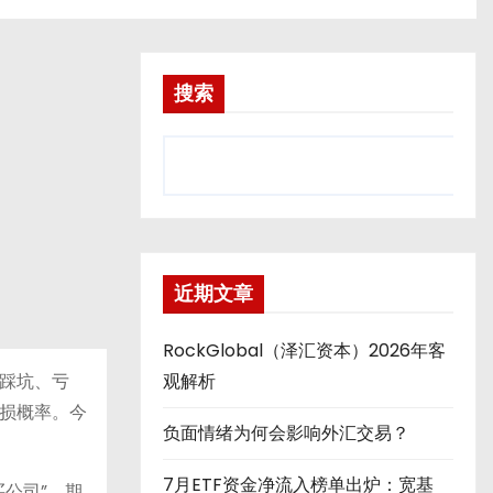
搜索
近期文章
RockGlobal（泽汇资本）2026年客
踩坑、亏
观解析
损概率。今
负面情绪为何会影响外汇交易？
7月ETF资金净流入榜单出炉：宽基
公司”，期