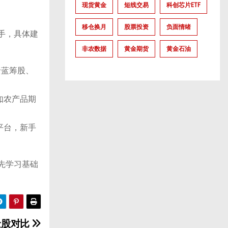
现货黄金
短线交易
科创芯片ETF
移仓换月
股票投资
负面情绪
手，具体建
非农数据
黄金期货
黄金石油
价蓝筹股、
如农产品期
平台，新手
先学习基础
金股对比