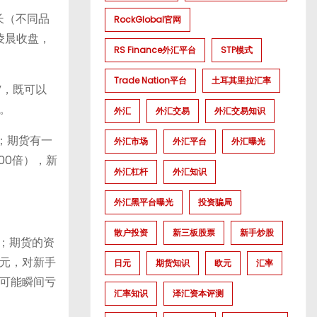
更长（不同品
RockGlobal官网
凌晨收盘，
RS Finance外汇平台
STP模式
Trade Nation平台
土耳其里拉汇率
”，既可以
。
外汇
外汇交易
外汇交易知识
；期货有一
外汇市场
外汇平台
外汇曝光
00倍），新
外汇杠杆
外汇知识
外汇黑平台曝光
投资骗局
散户投资
新三板股票
新手炒股
错；期货的资
元，对新手
日元
期货知识
欧元
汇率
可能瞬间亏
汇率知识
泽汇资本评测