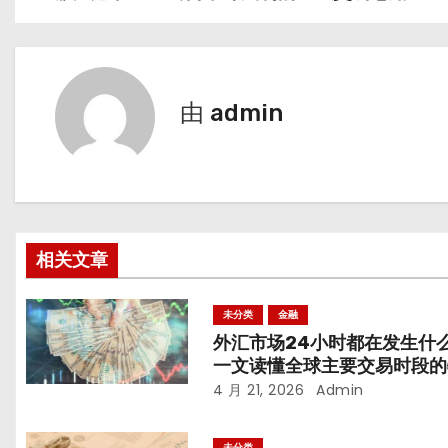
章
导
由
admin
航
相关文章
未分类
金融
外汇市场24小时都在发生什
一文读懂全球主要交易时段的
与机会
4 月 21, 2026
Admin
未分类