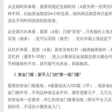
从交易时间来看，股票有固定交易时间（A股为周一至周五9:30-
种不同，比如原油期货24小时交易，国内商品期货有日盘
适合不同时间安排的投资者。
从交易方向来看，股票（A股）只能“买涨”，只有股价上涨
买涨（做多），也可以买跌（做空），无论市场上涨还是下
从杠杆来看，股票（A股）基本没有杠杆（融资融券除外，
定杠杆（通常5-10倍），投入少量保证金就能交易大额合约
手稍微操作不当，就可能亏光本金，风险极高。
资金门槛：新手入门的“第一道门槛”
股票的资金门槛最低，A股最低买入100股（1手），很多
金门槛中等，不同品种保证金不同，通常需要几千、几万元
的资金有一定要求；外汇的资金门槛看似低（部分平台几百
损殆尽，不适合小额资金入门。