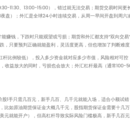
11:30、13:00-15:00），错过就无法交易；期货交易时间
和夜盘）；外汇是全球24小时连续交易，从周一早间开盘到周六
才能赚钱，下跌时只能观望或亏损；期货和外汇都支持“双向交易
跌，只要预判正确就能盈利，灵活度更高，但也增加了判断难度
杠杆比例较低），投入多少资金就对应多少市值，风险相对可控
，收益放大的同时，亏损也会放大；外汇杠杆最高（通常100-5
低价股1手只需几百元，新手几百、几千元就能入场，适合小额试
，比如原油期货保证金大概几千元，股指期货保证金需要十几万
美元就能开户），但高杠杆导致实际风险门槛极高，新手几百元