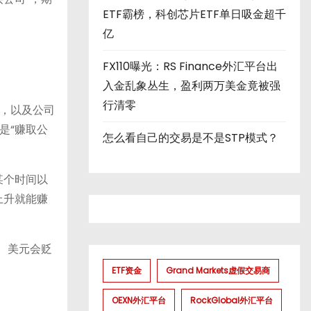
ETF霸榜，科创芯片ETF单日吸金超千
亿
FX110曝光：RS Finance外汇平台出
入金乱象丛生，盈利两万美金竟被强
行清零
，以及公司
是“赚取公
怎么看自己的交易是不是STP模式？
某个时间以
上升就能赚
、美元会贬
ETF资金
Grand Markets虚假交易商
OEXN外汇平台
RockGlobal外汇平台