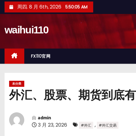
跳
周四. 8 月 6th, 2026
5:50:06 AM
至
内
waihui110
容
FX110官网
未分类
外汇、股票、期货到底有
由
admin
3 月 23, 2026
,
#外汇
#外汇交易